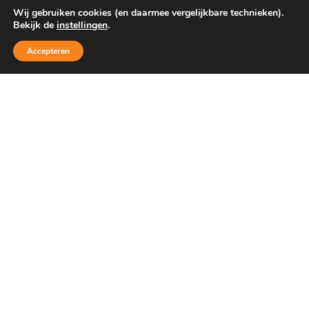
Wij gebruiken cookies (en daarmee vergelijkbare technieken).
Bekijk de
instellingen
.
Accepteren
WELKOM
Autobedrijf Voortman op het industrieterrein "De Zuid
es" te Albergen is al 22 jaar een begrip in de
automotive. Ook voor verkoop van nieuwe en gebruikte